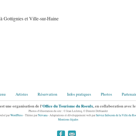
à Gottignies et Ville-sur-Haine
enu
Artistes
Réservation
Infos pratiques
Photos
Partenai
st une organisation de l'
Office du Tourisme du Roeulx
, en collaboration avec l
Photos d'illustration du site : © Jean Leclercq, © Dimitri Deblander
pulsé par
WordPress
- Thème par
Nirvana
- Adaptations et développement web par
Service Infocom de la Ville du Ro
Mentions légales