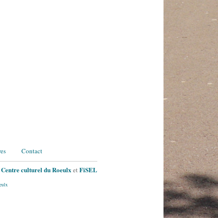
res
Contact
e
Centre culturel du Roeulx
FiSEL
et
eulx