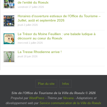
de l’entité du Roeulx
vendredi 17 juillet 2026
Horaires d’ouverture estivaux de l’Office du Tourisme –
Juillet, août et septembre 2026
jeudi 2 juillet 2026
Le Trésor du Moine Feuillien : une balade ludique à
découvrir au coeur du Roeulx
mercredi 1 juillet 2026
La Tresse Rhodienne arrive !
jeudi 18 juin 2026
Plan du site
Infos
Site de l'Office du Tourisme de la Ville du Roeulx © 2026
Propulsé par
WordPress
- Thème par
Nirvana
- Adaptations et
développement web par
Service communication de la Ville du Roeulx