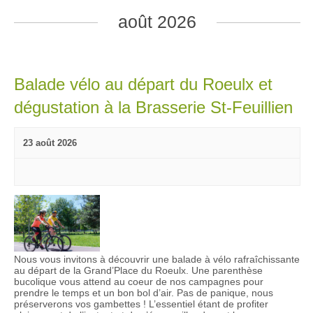
h
h
i
août 2026
e
e
g
r
r
a
c
t
c
Balade vélo au départ du Roeulx et
h
i
h
e
o
dégustation à la Brasserie St-Feuillien
e
r
n
e
É
d
t
23 août 2026
v
e
n
è
v
a
n
u
v
e
e
i
m
s
g
e
É
a
Nous vous invitons à découvrir une balade à vélo rafraîchissante
n
v
au départ de la Grand’Place du Roeulx. Une parenthèse
t
t
bucolique vous attend au coeur de nos campagnes pour
è
prendre le temps et un bon bol d’air. Pas de panique, nous
i
s
n
préserverons vos gambettes ! L’essentiel étant de profiter