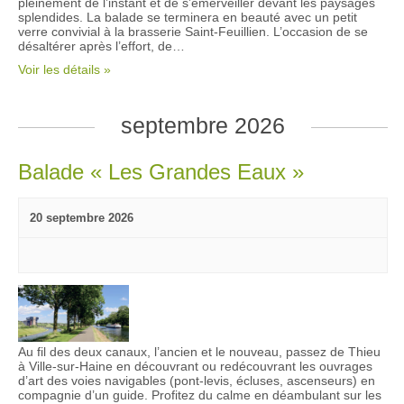
o
pleinement de l’instant et de s’émerveiller devant les paysages
e
splendides. La balade se terminera en beauté avec un petit
n
verre convivial à la brasserie Saint-Feuillien. L’occasion de se
m
désaltérer après l’effort, de…
d
e
Voir les détails »
e
n
v
t
septembre 2026
u
e
Balade « Les Grandes Eaux »
s
É
v
20 septembre 2026
è
n
e
m
e
Au fil des deux canaux, l’ancien et le nouveau, passez de Thieu
n
à Ville-sur-Haine en découvrant ou redécouvrant les ouvrages
d’art des voies navigables (pont-levis, écluses, ascenseurs) en
t
compagnie d’un guide. Profitez du calme en déambulant sur les