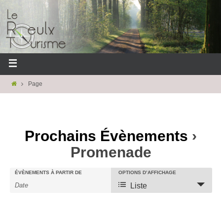
Page
Prochains Évènements
›
Promenade
ÉVÈNEMENTS À PARTIR DE
OPTIONS D’AFFICHAGE
Liste
R
R
N
e
e
a
c
c
v