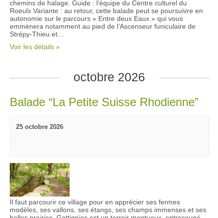
chemins de halage. Guide : l’équipe du Centre culturel du
s
Roeulx Variante : au retour, cette balade peut se poursuivre en
autonomie sur le parcours « Entre deux Eaux » qui vous
emmènera notamment au pied de l’Ascenseur funiculaire de
Strépy-Thieu et…
Voir les détails »
octobre 2026
Balade “La Petite Suisse Rhodienne”
25 octobre 2026
Il faut parcourir ce village pour en apprécier ses fermes
modèles, ses vallons, ses étangs, ses champs immenses et ses
belles prairies. Gottignies est un terroir montueux, entrecoupé