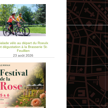
alade vélo au départ du Roeulx
et dégustation à la Brasserie St-
Feuillien
23 août 2026