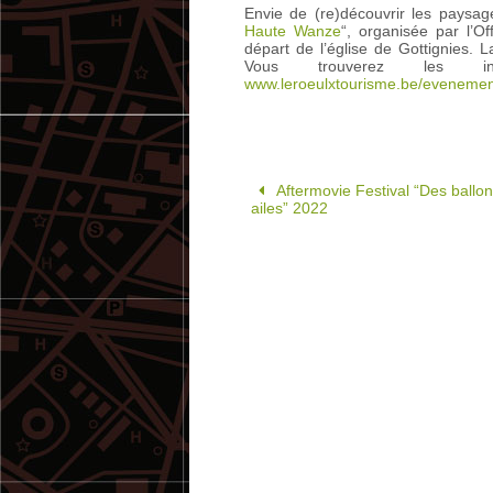
Envie de (re)découvrir les paysa
Haute Wanze
“, organisée par l’O
départ de l’église de Gottignies. La 
Vous trouverez les in
www.leroeulxtourisme.be/eveneme
Aftermovie Festival “Des ballon
ailes” 2022