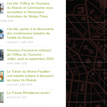
Cet été, l’Office du Tourisme
du Roeulx et Centrissime vous
accueillent à l’Ascenseur
funiculaire de Strépy-Thieu
0 juillet 2026
Cet été, partez à la découverte
des nombreuses balades de
l’entité du Roeulx
vendredi 17 juillet 2026
Horaires d’ouverture estivaux
de l’Office du Tourisme –
Juillet, août et septembre 2026
jeudi 2 juillet 2026
Le Trésor du Moine Feuillien :
une balade ludique à découvrir
au coeur du Roeulx
mercredi 1 juillet 2026
La Tresse Rhodienne arrive !
jeudi 18 juin 2026