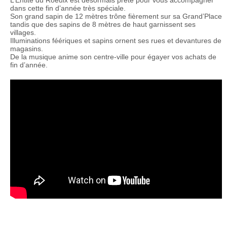
dans cette fin d’année très spéciale.
Son grand sapin de 12 mètres trône fièrement sur sa Grand’Place
tandis que des sapins de 8 mètres de haut garnissent ses
villages.
Illuminations féériques et sapins ornent ses rues et devantures de
magasins.
De la musique anime son centre-ville pour égayer vos achats de
fin d’année.