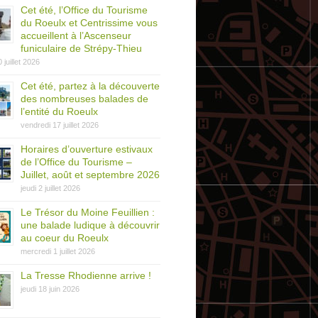
Cet été, l’Office du Tourisme
du Roeulx et Centrissime vous
accueillent à l’Ascenseur
funiculaire de Strépy-Thieu
0 juillet 2026
Cet été, partez à la découverte
des nombreuses balades de
l’entité du Roeulx
vendredi 17 juillet 2026
Horaires d’ouverture estivaux
de l’Office du Tourisme –
Juillet, août et septembre 2026
jeudi 2 juillet 2026
Le Trésor du Moine Feuillien :
une balade ludique à découvrir
au coeur du Roeulx
mercredi 1 juillet 2026
La Tresse Rhodienne arrive !
jeudi 18 juin 2026