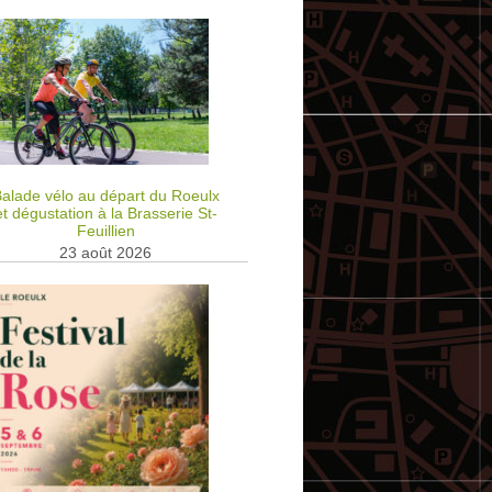
alade vélo au départ du Roeulx
et dégustation à la Brasserie St-
Feuillien
23 août 2026