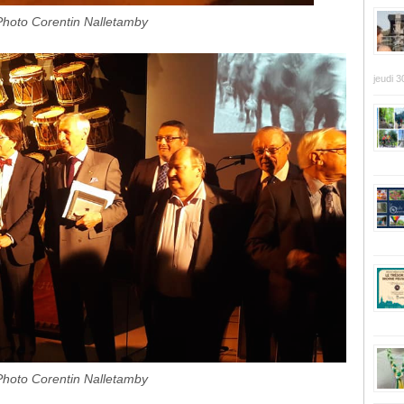
Photo Corentin Nalletamby
jeudi 3
Photo Corentin Nalletamby