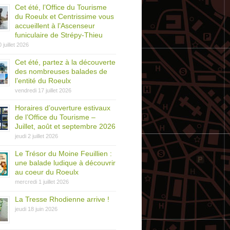
Cet été, l’Office du Tourisme
du Roeulx et Centrissime vous
accueillent à l’Ascenseur
funiculaire de Strépy-Thieu
0 juillet 2026
Cet été, partez à la découverte
des nombreuses balades de
l’entité du Roeulx
vendredi 17 juillet 2026
Horaires d’ouverture estivaux
de l’Office du Tourisme –
Juillet, août et septembre 2026
jeudi 2 juillet 2026
Le Trésor du Moine Feuillien :
une balade ludique à découvrir
au coeur du Roeulx
mercredi 1 juillet 2026
La Tresse Rhodienne arrive !
jeudi 18 juin 2026