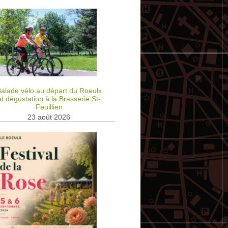
alade vélo au départ du Roeulx
et dégustation à la Brasserie St-
Feuillien
23 août 2026