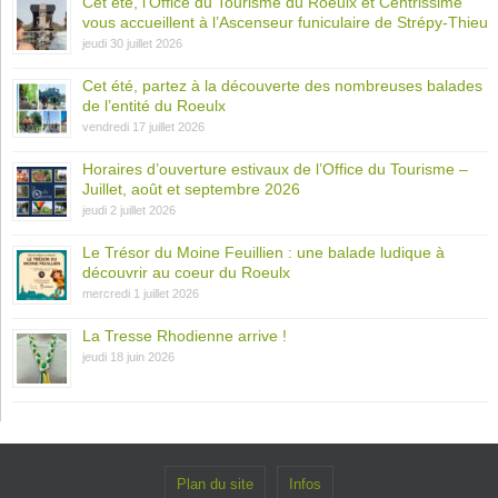
Cet été, l’Office du Tourisme du Roeulx et Centrissime
vous accueillent à l’Ascenseur funiculaire de Strépy-Thieu
jeudi 30 juillet 2026
Cet été, partez à la découverte des nombreuses balades
de l’entité du Roeulx
vendredi 17 juillet 2026
Horaires d’ouverture estivaux de l’Office du Tourisme –
Juillet, août et septembre 2026
jeudi 2 juillet 2026
Le Trésor du Moine Feuillien : une balade ludique à
découvrir au coeur du Roeulx
mercredi 1 juillet 2026
La Tresse Rhodienne arrive !
jeudi 18 juin 2026
Plan du site
Infos