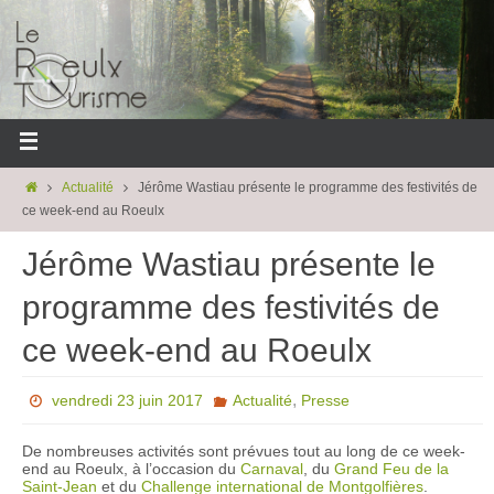
Actualité
Jérôme Wastiau présente le programme des festivités de
ce week-end au Roeulx
Jérôme Wastiau présente le
programme des festivités de
ce week-end au Roeulx
,
vendredi 23 juin 2017
Actualité
Presse
De nombreuses activités sont prévues tout au long de ce week-
end au Roeulx, à l’occasion du
Carnaval
, du
Grand Feu de la
Saint-Jean
et du
Challenge international de Montgolfières
.