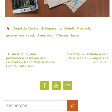
,
,
,
,
Canal du Centre
Gottignies
Le Roeulx
Mignault
,
,
,
,
.
promenade
ravel
Thieu
vélo
Ville-sur-Haine
Au Roeulx, une
”Le Roeulx : balade à vélo
promenade réservée aux
dans la Cité” – Reportage
cavaliers – Reportage Antenne
ACTV
Centre Télévision