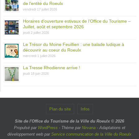
de l’entité du Roeulx
vendredi 17 juillet 2026
Horaires d’ouverture estivaux de l’Office du Tourisme –
Juillet, août et septembre 2026
jeudi 2 juillet 2026
Le Trésor du Moine Feuillien : une balade ludique à
découvrir au coeur du Roeulx
mercredi 1 juillet 2026
La Tresse Rhodienne arrive !
jeudi 18 juin 2026
Plan du site
Infos
Site de l'Office du Tourisme de la Ville du Roeulx © 2026
Propulsé par
WordPress
- Thème par
Nirvana
- Adaptations et
développement web par
Service communication de la Ville du Roeulx