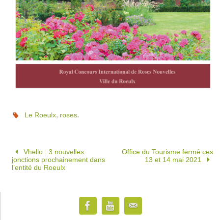
,
.
Le Roeulx
roses
Vhello : 3 nouvelles
Office du Tourisme fermé ces
jonctions prochainement dans
13 et 14 mai 2021
l’entité du Roeulx