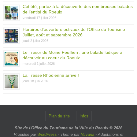
Cet été, partez à la découverte des nombreuses balades
de l’entité du Roeulx
vendredi 17 juillet 2026
Horaires d’ouverture estivaux de l’Office du Tourisme –
Juillet, août et septembre 2026
jeudi 2 juillet 2026
Le Trésor du Moine Feuillien : une balade ludique à
découvrir au coeur du Roeulx
mercredi 1 juillet 2026
La Tresse Rhodienne arrive !
jeudi 18 juin 2026
Plan du site
Infos
Site de l'Office du Tourisme de la Ville du Roeulx © 2026
Propulsé par
WordPress
- Thème par
Nirvana
- Adaptations et