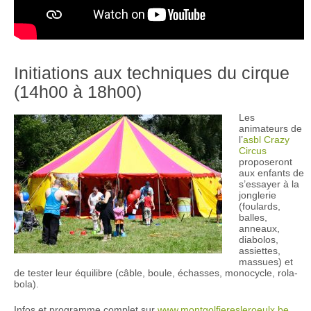
Initiations aux techniques du cirque
(14h00 à 18h00)
Les
animateurs de
l’
asbl Crazy
Circus
proposeront
aux enfants de
s’essayer à la
jonglerie
(foulards,
balles,
anneaux,
diabolos,
assiettes,
massues) et
de tester leur équilibre (câble, boule, échasses, monocycle, rola-
bola).
Infos et programme complet sur
www.montgolfieresleroeulx.be