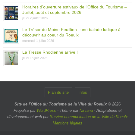
Horaires d’ouverture estivaux de l’Office du Tourisme –
Juillet, août et septembre 2026
jeudi 2 juillet 2026
Le Trésor du Moine Feuillien : une balade ludique à
découvrir au coeur du Roeulx
mercredi 1 juillet 2026
La Tresse Rhodienne arrive !
jeudi 18 juin 2026
Plan du site
Infos
Site de l'Office du Tourisme de la Ville du Roeulx © 2026
Propulsé par
WordPress
- Thème par
Nirvana
- Adaptations et
développement web par
Service communication de la Ville du Roeulx
Mentions légales