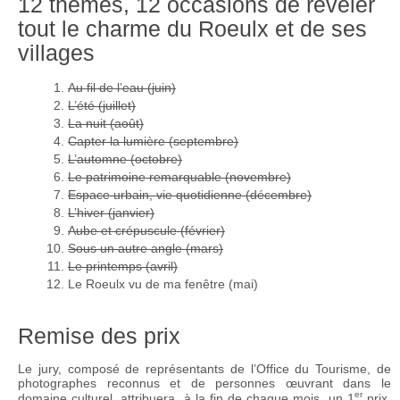
12 thèmes, 12 occasions de révéler
tout le charme du Roeulx et de ses
villages
Au fil de l’eau (juin)
L’été (juillet)
La nuit (août)
Capter la lumière (septembre)
L’automne (octobre)
Le patrimoine remarquable (novembre)
Espace urbain, vie quotidienne (décembre)
L’hiver (janvier)
Aube et crépuscule (février)
Sous un autre angle (mars)
Le printemps (avril)
Le Roeulx vu de ma fenêtre (mai)
Remise des prix
Le jury, composé de représentants de l’Office du Tourisme, de
photographes reconnus et de personnes œuvrant dans le
er
domaine culturel, attribuera, à la fin de chaque mois, un 1
prix,