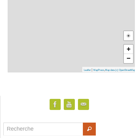
+
−
|
,
Leaflet
MapPress
Map data (c) OpenStreetMap