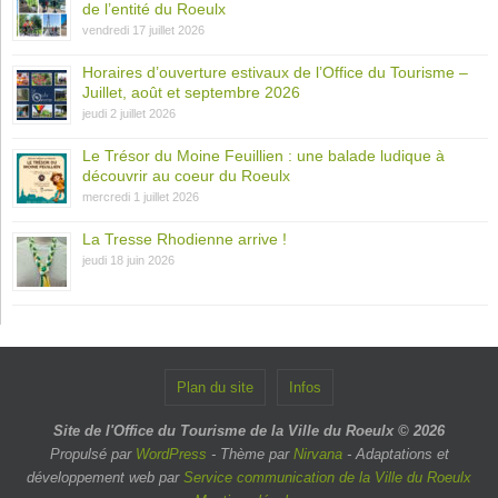
de l’entité du Roeulx
vendredi 17 juillet 2026
Horaires d’ouverture estivaux de l’Office du Tourisme –
Juillet, août et septembre 2026
jeudi 2 juillet 2026
Le Trésor du Moine Feuillien : une balade ludique à
découvrir au coeur du Roeulx
mercredi 1 juillet 2026
La Tresse Rhodienne arrive !
jeudi 18 juin 2026
Plan du site
Infos
Site de l'Office du Tourisme de la Ville du Roeulx © 2026
Propulsé par
WordPress
- Thème par
Nirvana
- Adaptations et
développement web par
Service communication de la Ville du Roeulx