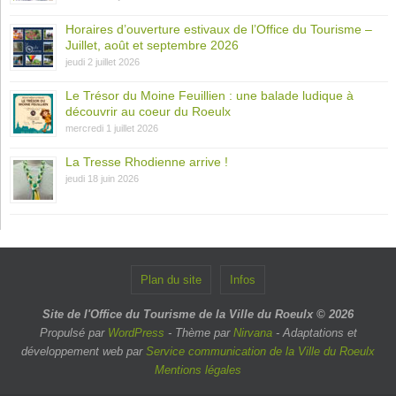
Horaires d’ouverture estivaux de l’Office du Tourisme –
Juillet, août et septembre 2026
jeudi 2 juillet 2026
Le Trésor du Moine Feuillien : une balade ludique à
découvrir au coeur du Roeulx
mercredi 1 juillet 2026
La Tresse Rhodienne arrive !
jeudi 18 juin 2026
Plan du site
Infos
Site de l'Office du Tourisme de la Ville du Roeulx © 2026
Propulsé par
WordPress
- Thème par
Nirvana
- Adaptations et
développement web par
Service communication de la Ville du Roeulx
Mentions légales