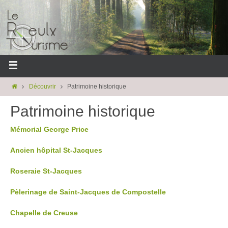
Découvrir
Patrimoine historique
Patrimoine historique
Mémorial George Price
Ancien hôpital St-Jacques
Roseraie St-Jacques
Pèlerinage de Saint-Jacques de Compostelle
Chapelle de Creuse