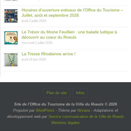
Horaires d’ouverture estivaux de l’Office du Tourisme –
Juillet, août et septembre 2026
jeudi 2 juillet 2026
Le Trésor du Moine Feuillien : une balade ludique à
découvrir au coeur du Roeulx
mercredi 1 juillet 2026
La Tresse Rhodienne arrive !
jeudi 18 juin 2026
Plan du site
Infos
Site de l'Office du Tourisme de la Ville du Roeulx © 2026
Propulsé par
WordPress
- Thème par
Nirvana
- Adaptations et
développement web par
Service communication de la Ville du Roeulx
Mentions légales