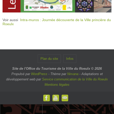
Voir aussi
Intra-muros : Journée découverte de la Ville princière du
Roeulx
Plan du site
Infos
Site de l'Office du Tourisme de la Ville du Roeulx © 2026
Propulsé par
WordPress
- Thème par
Nirvana
- Adaptations et
développement web par
Service communication de la Ville du Roeulx
Mentions légales