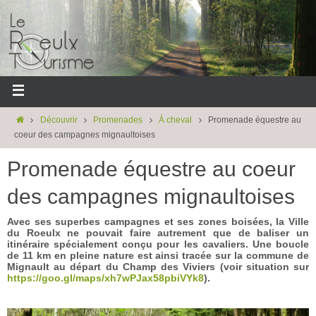
Découvrir
Promenades
À cheval
Promenade équestre au
coeur des campagnes mignaultoises
Promenade équestre au coeur
des campagnes mignaultoises
Avec ses superbes campagnes et ses zones boisées, la Ville
du Roeulx ne pouvait faire autrement que de baliser un
itinéraire spécialement conçu pour les cavaliers. Une boucle
de 11 km en pleine nature est ainsi tracée sur la commune de
Mignault au départ du Champ des Viviers (voir situation sur
https://goo.gl/maps/xh7wPJax58pbiVYk8
).