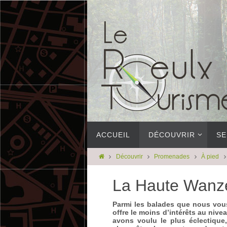
ACCUEIL
DÉCOUVRIR
SE
Découvrir
Promenades
À pied
La Haute Wanze
Parmi les balades que nous vous
offre le moins d’intérêts au niv
avons voulu le plus éclectique,