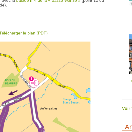
:
avec la
balade n°4 de la « Basse Wanze »
(point 12 du
de).
Télécharger le plan (PDF)
Voir
Ar