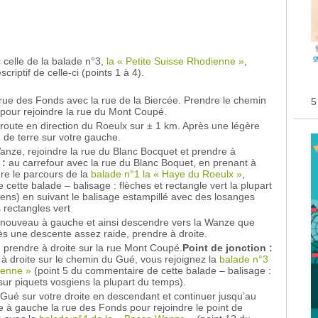
 celle de la balade n°3,
la « Petite Suisse Rhodienne »
,
criptif de celle-ci (points 1 à 4).
rue des Fonds avec la rue de la Biercée. Prendre le chemin
5
pour rejoindre la rue du Mont Coupé.
a route en direction du Roeulx sur ± 1 km. Après une légère
de terre sur votre gauche.
Wanze, rejoindre la rue du Blanc Bocquet et prendre à
 :
au carrefour avec la rue du Blanc Boquet, en prenant à
dre le parcours de la
balade n°1 la « Haye du Roeulx »
,
cette balade – balisage : flèches et rectangle vert la plupart
ens) en suivant le balisage estampillé avec des losanges
 rectangles vert
à nouveau à gauche et ainsi descendre vers la Wanze que
ès une descente assez raide, prendre à droite.
, prendre à droite sur la rue Mont Coupé.
Point de jonction :
 à droite sur le chemin du Gué, vous rejoignez la
balade n°3
ienne »
(point 5 du commentaire de cette balade – balisage :
sur piquets vosgiens la plupart du temps).
Gué sur votre droite en descendant et continuer jusqu’au
e à gauche la rue des Fonds pour rejoindre le point de