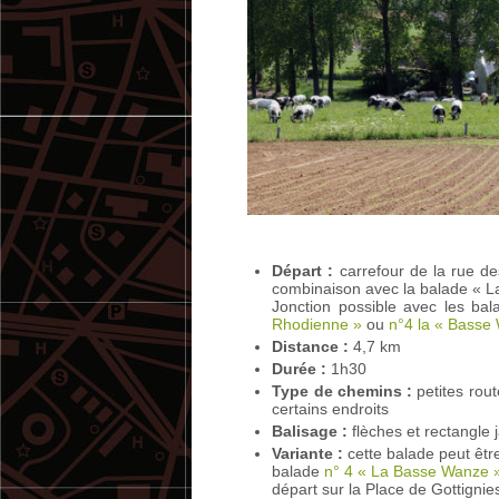
Départ :
carrefour de la rue de
combinaison avec la balade « L
Jonction possible avec les ba
Rhodienne »
ou
n°4 la « Basse
Distance :
4,7 km
Durée :
1h30
Type de chemins :
petites rou
certains endroits
Balisage :
flèches et rectangle 
Variante :
cette balade peut êt
balade
n° 4 « La Basse Wanze 
départ sur la Place de Gottignies