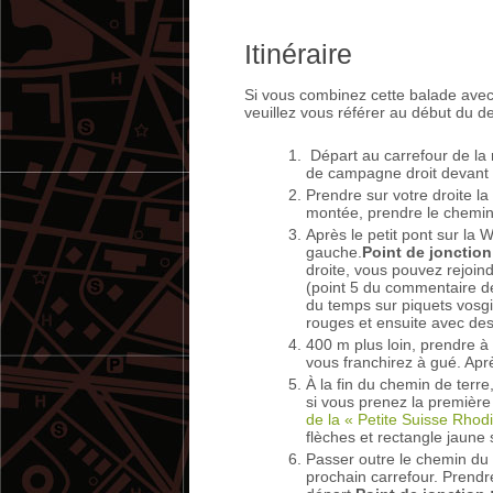
Itinéraire
Si vous combinez cette balade avec
veuillez vous référer au début du des
Départ au carrefour de la 
de campagne droit devant 
Prendre sur votre droite l
montée, prendre le chemin 
Après le petit pont sur la 
gauche.
Point de jonction
droite, vous pouvez rejoin
(point 5 du commentaire de 
du temps sur piquets vosgi
rouges et ensuite avec des
400 m plus loin, prendre 
vous franchirez à gué. Apr
À la fin du chemin de terre
si vous prenez la première
de la « Petite Suisse Rhod
flèches et rectangle jaune 
Passer outre le chemin du 
prochain carrefour. Prendr