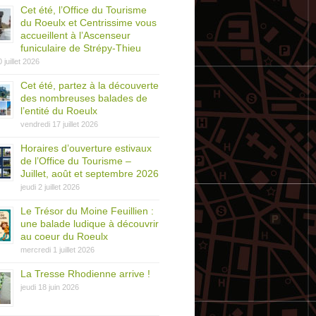
Cet été, l’Office du Tourisme
du Roeulx et Centrissime vous
accueillent à l’Ascenseur
funiculaire de Strépy-Thieu
0 juillet 2026
Cet été, partez à la découverte
des nombreuses balades de
l’entité du Roeulx
vendredi 17 juillet 2026
Horaires d’ouverture estivaux
de l’Office du Tourisme –
Juillet, août et septembre 2026
jeudi 2 juillet 2026
Le Trésor du Moine Feuillien :
une balade ludique à découvrir
au coeur du Roeulx
mercredi 1 juillet 2026
La Tresse Rhodienne arrive !
jeudi 18 juin 2026