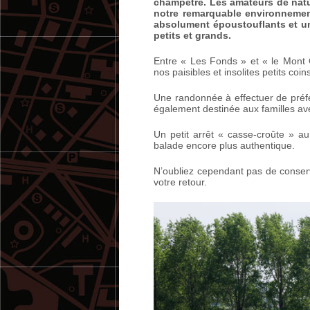
champêtre. Les amateurs de natu
notre remarquable environnemen
absolument époustouflants et u
petits et grands.
Entre « Les Fonds » et « le Mont
nos paisibles et insolites petits co
Une randonnée à effectuer de pré
également destinée aux familles av
Un petit arrêt « casse-croûte » au
balade encore plus authentique.
N’oubliez cependant pas de conser
votre retour.