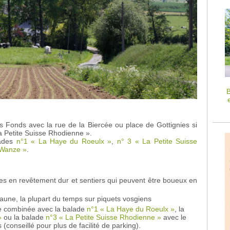
B
s Fonds avec la rue de la Biercée ou place de Gottignies si
a Petite Suisse Rhodienne ».
lades
n°1 « La Haye du Roeulx »
,
n° 3 « La Petite Suisse
 Wanze »
.
tes en revêtement dur et sentiers qui peuvent être boueux en
jaune, la plupart du temps sur piquets vosgiens
re combinée avec la balade
n°1 « La Haye du Roeulx »
, la
»
ou la balade
n°3 « La Petite Suisse Rhodienne »
avec le
 (conseillé pour plus de facilité de parking).