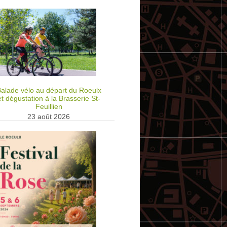
alade vélo au départ du Roeulx
et dégustation à la Brasserie St-
Feuillien
23 août 2026