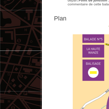
départ.
Point de jonction 
commentaire de cette bala
Plan