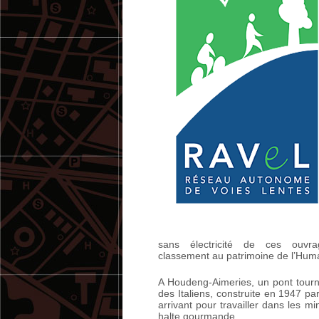
sans électricité de ces ouv
classement au patrimoine de l’Hum
A Houdeng-Aimeries, un pont tourna
des Italiens, construite en 1947 par
arrivant pour travailler dans les mi
halte gourmande.