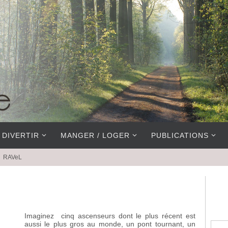
 DIVERTIR
MANGER / LOGER
PUBLICATIONS
RAVeL
Imaginez cinq ascenseurs dont le plus récent est
aussi le plus gros au monde, un pont tournant, un