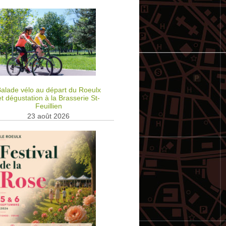
alade vélo au départ du Roeulx
et dégustation à la Brasserie St-
Feuillien
23 août 2026