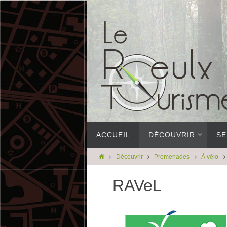
ACCUEIL
DÉCOUVRIR
SE
Découvrir
Promenades
À vélo
RAVeL