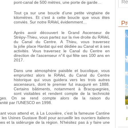
pont-canal de 500 mètres, une porte de garde…
Tout ça sur une boucle d’une petite vingtaine de
kilomètres. Et c’est à cette boucle que vous êtes
Pr
conviés. Sur notre RAVeL évidemment…
Après avoir découvert le Grand Ascenseur de
Strépy-Thieu, vous partez sur la rive droite du RAVeL
du Canal du Centre. A Thieu, vous traversez
la jolie place Hardat qui est dédiée au Canal et à ses
activités. Vous traversez le Canal du Centre en
direction de l’ascenseur n°4 qui fête ses 100 ans en
2017.
Dans une atmosphère paisible et bucolique, vous
empruntez alors le RAVeL du Canal du Centre
historique qui vous guidera vers les trois autres
ascenseurs, dont le premier fut inauguré en 1888.
Certains bâtiments, notamment à Bracquegnies,
sont visitables et rendent compte de la technicité
rages. On se rend compte alors de la raison du
anité par l’UNESCO en 1998.
nt vous attend et, à La Louvière, c’est la fameuse Cantine
 les Usines Gustave Boël pour accueillir les ouvriers italiens
F
nes et la sidérurgie de la région. N’hésitez pas à y faire une