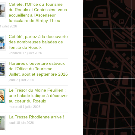
Cet été, l’Office du Tourisme
du Roeulx et Centrissime vous
accueillent à l’Ascenseur
funiculaire de Strépy-Thieu
0 juillet 2026
Cet été, partez à la découverte
des nombreuses balades de
l’entité du Roeulx
vendredi 17 juillet 2026
Horaires d’ouverture estivaux
de l’Office du Tourisme –
Juillet, août et septembre 2026
jeudi 2 juillet 2026
Le Trésor du Moine Feuillien :
une balade ludique à découvrir
au coeur du Roeulx
mercredi 1 juillet 2026
La Tresse Rhodienne arrive !
jeudi 18 juin 2026