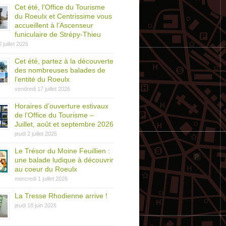
Cet été, l’Office du Tourisme
du Roeulx et Centrissime vous
accueillent à l’Ascenseur
funiculaire de Strépy-Thieu
0 juillet 2026
Cet été, partez à la découverte
des nombreuses balades de
l’entité du Roeulx
vendredi 17 juillet 2026
Horaires d’ouverture estivaux
de l’Office du Tourisme –
Juillet, août et septembre 2026
jeudi 2 juillet 2026
Le Trésor du Moine Feuillien :
une balade ludique à découvrir
au coeur du Roeulx
mercredi 1 juillet 2026
La Tresse Rhodienne arrive !
jeudi 18 juin 2026