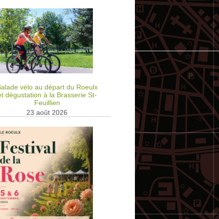
alade vélo au départ du Roeulx
et dégustation à la Brasserie St-
Feuillien
23 août 2026