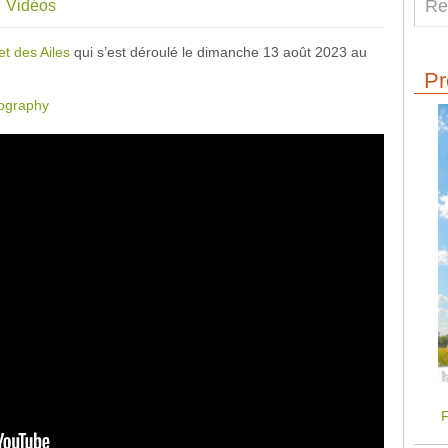
Vidéos
et des Ailes
qui s’est déroulé le dimanche 13 août 2023 au
Pr
ography
F