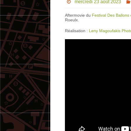
mercredi 23 août 2023
Aftermovie du
Festival Des Ballons 
Roeulx.
Réalisation :
Leny Magoufakis Phot