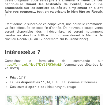
veste originale, vous serez prêts à affronter la météo parfois
capricieuse durant les festivités de l’entité, lors d’une
promenade sur les sentiers balisés ou simplement en allant
faire vos courses… tout en valorisant le bien-être au Roeulx
!
Etant donné le succès de ce coupe-vent, une nouvelle commande
va être effectuée en cette fin d’année. De nouveaux coupe-vents
seront disponibles dès mi-décembre, et seront notamment
vendus au stand de l’Office du Tourisme durant le Marché de
Noël du Roeulx (15 au 17 décembre sur la Grand’Place).
Intéressé.e ?
Complétez le formulaire de commande sur
https://forms.gle/Nsd57DY5SRKbHajt9
(commandes clôturées le
24/10/23).
Prix :
17 €
Tailles disponibles :
S, M, L, XL, XXL (femme et homme)
Couleurs disponibles :
bleu navy ou rouge