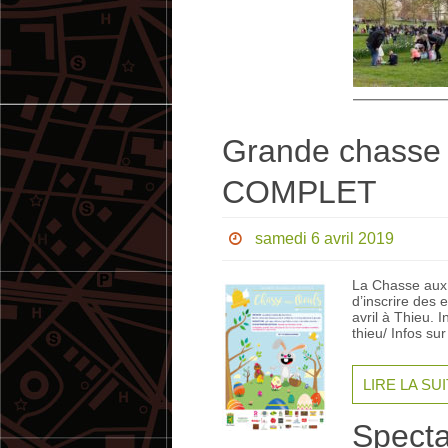
Grande chasse 
COMPLET
samedi 6 avril 2019
La Chasse aux o
d’inscrire des 
avril à Thieu.
thieu/ Infos s
LIRE LA SU
Specta