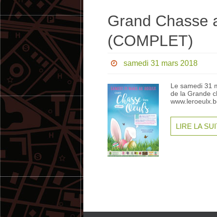
Grand Chasse a
(COMPLET)
samedi 31 mars 2018
Le samedi 31 m
de la Grande ch
www.leroeulx.
LIRE LA SU