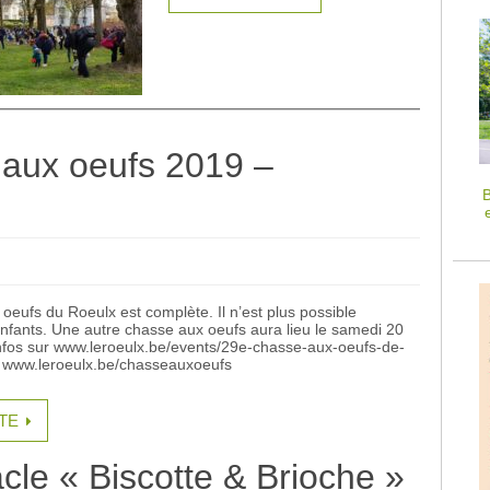
aux oeufs 2019 –
B
eufs du Roeulx est complète. Il n’est plus possible
enfants. Une autre chasse aux oeufs aura lieu le samedi 20
 Infos sur www.leroeulx.be/events/29e-chasse-aux-oeufs-de-
ur www.leroeulx.be/chasseauxoeufs
ITE
cle « Biscotte & Brioche »