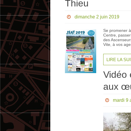
Thieu
dimanche 2 juin 2019
Se promener à 
Centre, passer
des Ascenseurs
Vite, à vos ag
LIRE LA SU
Vidéo 
aux œ
mardi 9 