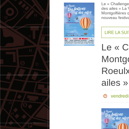
Le « Challenge
des ailes » La 
Montgolfières q
nouveau festiv
LIRE LA SU
Le « C
Montgo
Roeulx
ailes »
vendredi