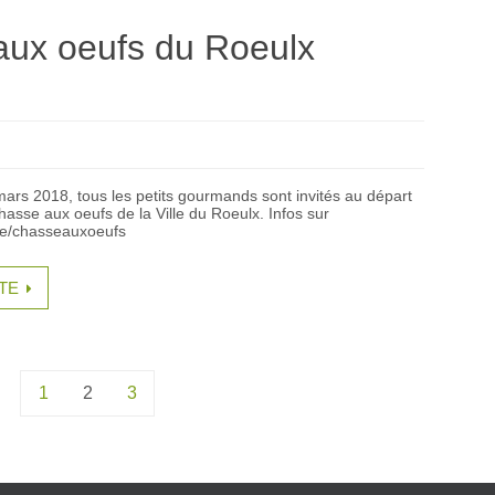
ux oeufs du Roeulx
ars 2018, tous les petits gourmands sont invités au départ
asse aux oeufs de la Ville du Roeulx. Infos sur
be/chasseauxoeufs
ITE
1
2
3