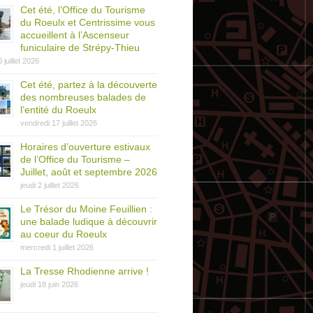
Cet été, l’Office du Tourisme
du Roeulx et Centrissime vous
accueillent à l’Ascenseur
funiculaire de Strépy-Thieu
0 juillet 2026
Cet été, partez à la découverte
des nombreuses balades de
l’entité du Roeulx
vendredi 17 juillet 2026
Horaires d’ouverture estivaux
de l’Office du Tourisme –
Juillet, août et septembre 2026
jeudi 2 juillet 2026
Le Trésor du Moine Feuillien :
une balade ludique à découvrir
au coeur du Roeulx
mercredi 1 juillet 2026
La Tresse Rhodienne arrive !
jeudi 18 juin 2026