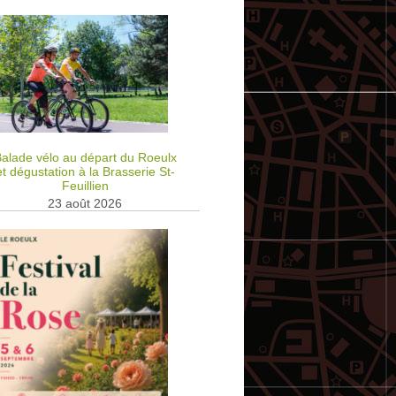
alade vélo au départ du Roeulx
et dégustation à la Brasserie St-
Feuillien
23 août 2026