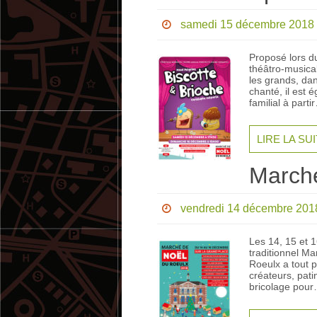
samedi 15 décembre 2018
Proposé lors d
théâtro-musica
les grands, dans
chanté, il est 
familial à parti
LIRE LA SU
Marché
vendredi 14 décembre 201
Les 14, 15 et 
traditionnel Ma
Roeulx a tout p
créateurs, patin
bricolage pou