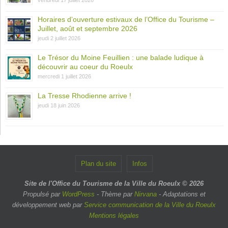
Horaires d’ouverture estivaux de l’Office du Tourisme –
Juillet, août et septembre 2026
jeudi 2 juillet 2026
Le Trésor du Moine Feuillien : une balade ludique à
découvrir au coeur du Roeulx
mercredi 1 juillet 2026
La Tresse Rhodienne arrive !
jeudi 18 juin 2026
Plan du site
Infos
Site de l'Office du Tourisme de la Ville du Roeulx © 2026
Propulsé par
WordPress
- Thème par
Nirvana
- Adaptations et
développement web par
Service communication de la Ville du Roeulx
Mentions légales