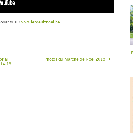
posants sur
www.leroeulxnoel.be
B
rial
Photos du Marché de Noël 2018
 14-18