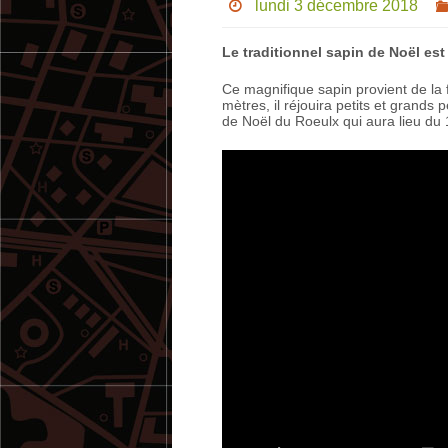
lundi 3 décembre 2018
Le traditionnel sapin de Noël est
Ce magnifique sapin provient de la 
mètres, il réjouira petits et grands
de Noël du Roeulx qui aura lieu du