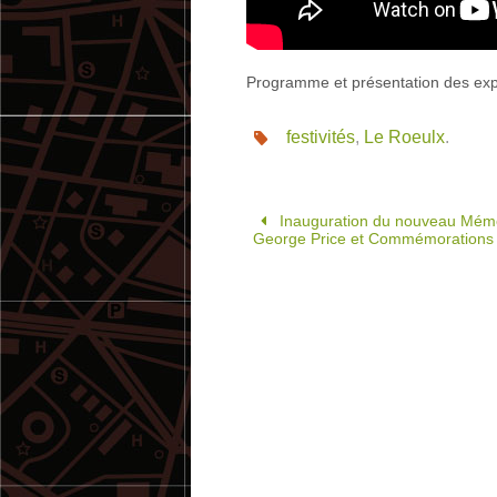
Programme et présentation des ex
festivités
,
Le Roeulx
.
Inauguration du nouveau Mémo
George Price et Commémorations