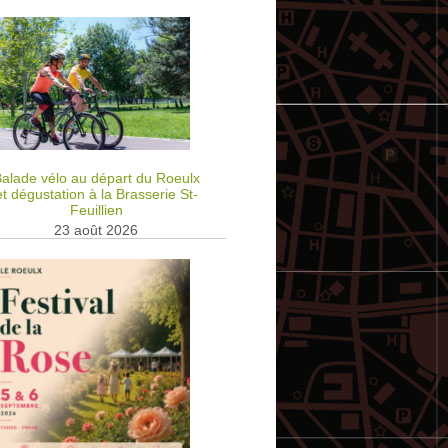
alade vélo au départ du Roeulx
et dégustation à la Brasserie St-
Feuillien
23 août 2026