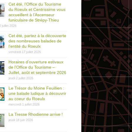
Cet été, l’Office du Tourisme
du Roeulx et Centrissime vous
accueillent à l’Ascenseur
funiculaire de Strépy-Thieu
0 juillet 2026
Cet été, partez à la découverte
des nombreuses balades de
l’entité du Roeulx
vendredi 17 juillet 2026
Horaires d’ouverture estivaux
de l’Office du Tourisme –
Juillet, août et septembre 2026
jeudi 2 juillet 2026
Le Trésor du Moine Feuillien :
une balade ludique à découvrir
au coeur du Roeulx
mercredi 1 juillet 2026
La Tresse Rhodienne arrive !
jeudi 18 juin 2026