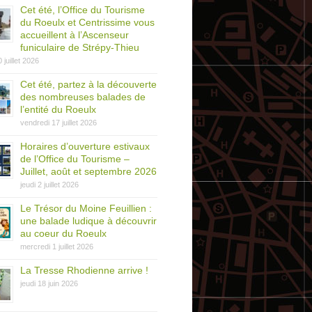
Cet été, l’Office du Tourisme
du Roeulx et Centrissime vous
accueillent à l’Ascenseur
funiculaire de Strépy-Thieu
0 juillet 2026
Cet été, partez à la découverte
des nombreuses balades de
l’entité du Roeulx
vendredi 17 juillet 2026
Horaires d’ouverture estivaux
de l’Office du Tourisme –
Juillet, août et septembre 2026
jeudi 2 juillet 2026
Le Trésor du Moine Feuillien :
une balade ludique à découvrir
au coeur du Roeulx
mercredi 1 juillet 2026
La Tresse Rhodienne arrive !
jeudi 18 juin 2026