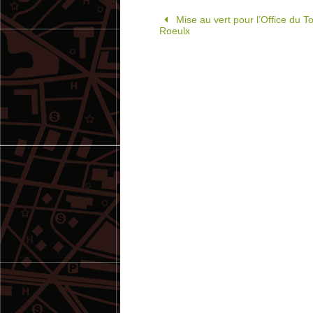
Mise au vert pour l’Office du T
Roeulx