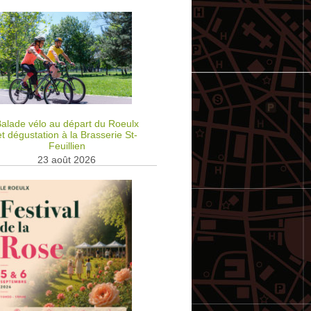
alade vélo au départ du Roeulx
et dégustation à la Brasserie St-
Feuillien
23 août 2026