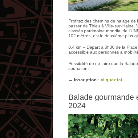
Profitez des chemins de halage de 
passer de Thieu à Ville-sur-Haine.
classés patrimoine mondial de l’UN
102 mètres, est le deuxième plus 
8,4 km – Départ à 9h30 de la Place H
accessible aux personnes à mobilité
Possibilité de ne faire que la Balad
souhaitent.
→ Inscription :
cliquez ici
Balade gourmande e
2024