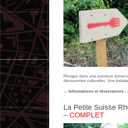
Plongez dans une aventure immersi
découvertes culturelles. Une balade
→ Informations et réservations :
La Petite Suisse R
–
COMPLET