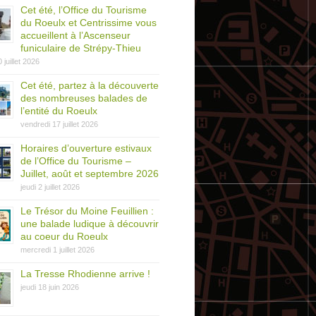
Cet été, l’Office du Tourisme
du Roeulx et Centrissime vous
accueillent à l’Ascenseur
funiculaire de Strépy-Thieu
0 juillet 2026
Cet été, partez à la découverte
des nombreuses balades de
l’entité du Roeulx
vendredi 17 juillet 2026
Horaires d’ouverture estivaux
de l’Office du Tourisme –
Juillet, août et septembre 2026
jeudi 2 juillet 2026
Le Trésor du Moine Feuillien :
une balade ludique à découvrir
au coeur du Roeulx
mercredi 1 juillet 2026
La Tresse Rhodienne arrive !
jeudi 18 juin 2026