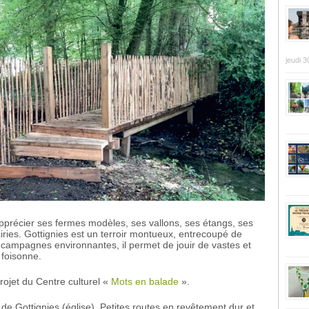
jeudi 3
 apprécier ses fermes modèles, ses vallons, ses étangs, ses
ries. Gottignies est un terroir montueux, entrecoupé de
campagnes environnantes, il permet de jouir de vastes et
 foisonne.
rojet du Centre culturel «
Mots en balade
».
de Gottignies (église). Petites routes en revêtement dur et