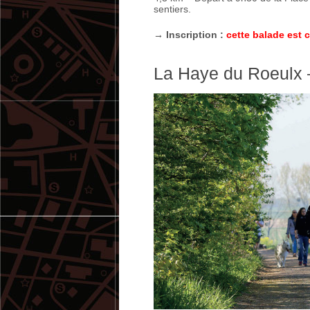
sentiers.
→ Inscription :
cette balade est c
La Haye du Roeulx –