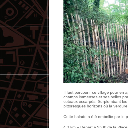
Il faut parcourir ce village pour en
champs immenses et ses belles prai
coteaux escarpés. Surplombant les 
pittoresques horizons où la verdure
Cette balade a été embellie par le p
4,3 km – Départ à 9h30 de la Place 