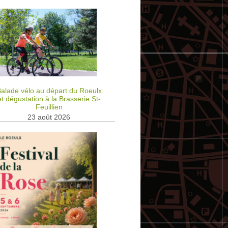
alade vélo au départ du Roeulx
et dégustation à la Brasserie St-
Feuillien
23 août 2026