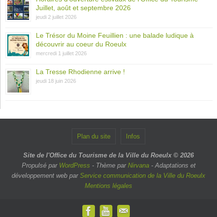
Juillet, août et septembre 2026
jeudi 2 juillet 2026
Le Trésor du Moine Feuillien : une balade ludique à
découvrir au coeur du Roeulx
mercredi 1 juillet 2026
La Tresse Rhodienne arrive !
jeudi 18 juin 2026
Plan du site
Infos
Site de l'Office du Tourisme de la Ville du Roeulx © 2026
Propulsé par
WordPress
- Thème par
Nirvana
- Adaptations et
développement web par
Service communication de la Ville du Roeulx
Mentions légales