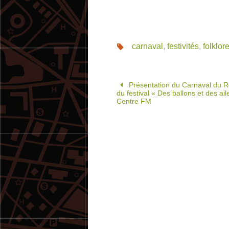
carnaval
,
festivités
,
folklor
Présentation du Carnaval du R
du festival « Des ballons et des ail
Centre FM