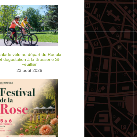
alade vélo au départ du Roeulx
et dégustation à la Brasserie St-
Feuillien
23 août 2026