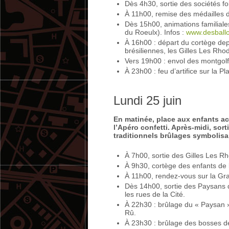
Dès 4h30, sortie des sociétés fo
À 11h00, remise des médailles da
Dès 15h00, animations familiales
du Roeulx). Infos :
www.desballo
À 16h00 : départ du cortège dep
brésiliennes, les Gilles Les Rho
Vers 19h00 : envol des montgolf
À 23h00 : feu d’artifice sur la 
Lundi 25 juin
En matinée, place aux enfants a
l’Apéro confetti. Après-midi, sort
traditionnels brûlages symbolisan
À 7h00, sortie des Gilles Les Rh
À 9h30, cortège des enfants de 
À 11h00, rendez-vous sur la Gra
Dès 14h00, sortie des Paysans 
les rues de la Cité.
À 22h30 : brûlage du « Paysan »
Rû.
À 23h30 : brûlage des bosses d