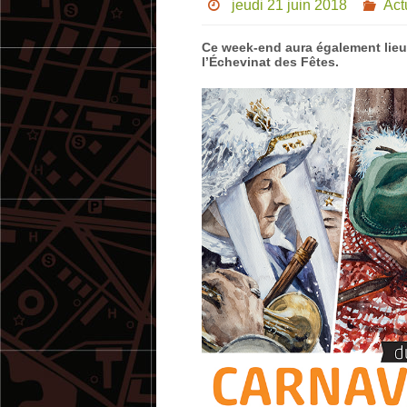
jeudi 21 juin 2018
Act
Ce week-end aura également lieu 
l’Échevinat des Fêtes.