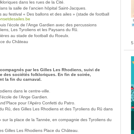
lkloriques dans les rues de la Cité.
ns la salle de l’ancien hôpital Saint-Jacques.
 au festival « Des ballons et des ailes » (stade de football
nsetdesailes.be
uis l’école de l’Ange Gardien avec des percussions
diens, Les Tyroliens et les Paysans du Rû.
ières au stade de football du Roeulx.
Place du Château
5
ccompagnés par les Gilles Les Rhodiens, suivi de
ie des sociétés folkloriques. En fin de soirée,
t la fin du carnaval.
odiens dans le centre-ville.
l’école de l’Ange Gardien.
nd’Place pour l’Apéro Confetti du Patro.
du Rû, des Gilles Les Rhodiens et des Tyroliens du Rû dans
 sur la place de la Tannée, en compagnie des Tyroliens du
es Gilles Les Rhodiens Place du Château.