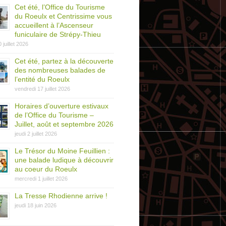
Cet été, l’Office du Tourisme
du Roeulx et Centrissime vous
accueillent à l’Ascenseur
funiculaire de Strépy-Thieu
0 juillet 2026
Cet été, partez à la découverte
des nombreuses balades de
l’entité du Roeulx
vendredi 17 juillet 2026
Horaires d’ouverture estivaux
de l’Office du Tourisme –
Juillet, août et septembre 2026
jeudi 2 juillet 2026
Le Trésor du Moine Feuillien :
une balade ludique à découvrir
au coeur du Roeulx
mercredi 1 juillet 2026
La Tresse Rhodienne arrive !
jeudi 18 juin 2026