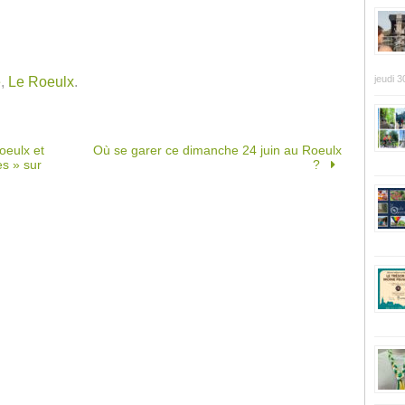
jeudi 3
e
,
Le Roeulx
.
oeulx et
Où se garer ce dimanche 24 juin au Roeulx
es » sur
?