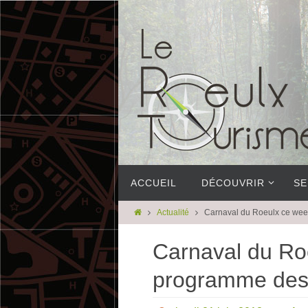
ACCUEIL
DÉCOUVRIR
SE
Actualité
Carnaval du Roeulx ce week
Carnaval du Roe
programme des f