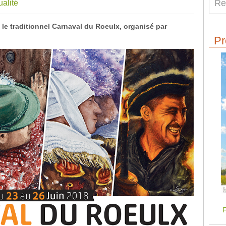
ualité
le traditionnel Carnaval du Roeulx, organisé par
Pr
F