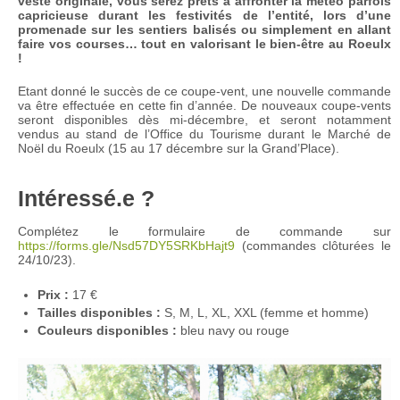
veste originale, vous serez prêts à affronter la météo parfois
capricieuse durant les festivités de l’entité, lors d’une
promenade sur les sentiers balisés ou simplement en allant
faire vos courses… tout en valorisant le bien-être au Roeulx
!
Etant donné le succès de ce coupe-vent, une nouvelle commande
va être effectuée en cette fin d’année. De nouveaux coupe-vents
seront disponibles dès mi-décembre, et seront notamment
vendus au stand de l’Office du Tourisme durant le Marché de
Noël du Roeulx (15 au 17 décembre sur la Grand’Place).
Intéressé.e ?
Complétez le formulaire de commande sur
https://forms.gle/Nsd57DY5SRKbHajt9
(commandes clôturées le
24/10/23).
Prix :
17 €
Tailles disponibles :
S, M, L, XL, XXL (femme et homme)
Couleurs disponibles :
bleu navy ou rouge