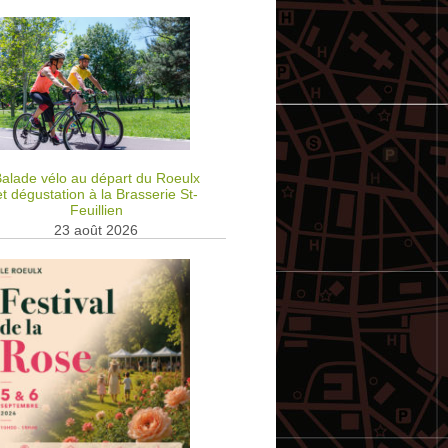
alade vélo au départ du Roeulx
et dégustation à la Brasserie St-
Feuillien
23 août 2026