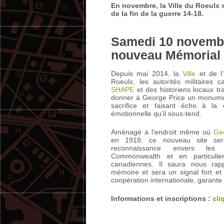
En novembre, la Ville du Roeulx
de la fin de la guerre 14-18.
Samedi 10 novembr
nouveau Mémorial 
Depuis mai 2014, la
Ville
et de l’
Roeulx, les autorités militaires
SHAPE
et des historiens locaux tr
donner à George Price un monumen
sacrifice et faisant écho à la
émotionnelle qu’il sous-tend.
Aménagé à l’endroit même où
Ge
en 1918, ce nouveau site se
reconnaissance envers les
Commonwealth et en particulie
canadiennes. Il saura nous rap
mémoire et sera un signal fort et
coopération internationale, garante 
Informations et inscriptions :
cli