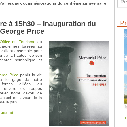
 s’alliera aux commémorations du
centième anniversaire
Pr
e à 15h30 – Inauguration du
George Price
Office du Tourisme
du
 canadiennes basées au
availlent ensemble pour
t à la hauteur de son
 charge symbolique et
orge Price
perdit la vie
ra le gage de notre
 forces alliées du
r envers les troupes
peler notre devoir de
 actuel en faveur de la
de la paix.
quez ici
F