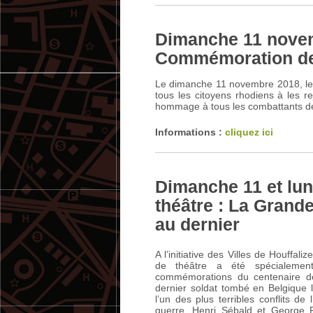
Dimanche 11 nove
Commémoration de 
Le dimanche 11 novembre 2018, le
tous les citoyens rhodiens à les r
hommage à tous les combattants de 
Informations :
cliquez ici
Dimanche 11 et lun
théâtre : La Grand
au dernier
A l’initiative des Villes de Houffal
de théâtre a été spécialemen
commémorations du centenaire de
dernier soldat tombé en Belgique
l’un des plus terribles conflits de
guerre, Henri Sébald et George P