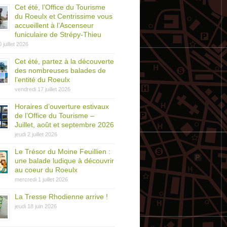
Cet été, l’Office du Tourisme
du Roeulx et Centrissime vous
accueillent à l’Ascenseur
funiculaire de Strépy-Thieu
0 juillet 2026
Cet été, partez à la découverte
des nombreuses balades de
l’entité du Roeulx
vendredi 17 juillet 2026
Horaires d’ouverture estivaux
de l’Office du Tourisme –
Juillet, août et septembre 2026
jeudi 2 juillet 2026
Le Trésor du Moine Feuillien :
une balade ludique à découvrir
au coeur du Roeulx
mercredi 1 juillet 2026
La Tresse Rhodienne arrive !
jeudi 18 juin 2026