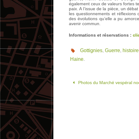
également ceux de valeurs fortes tel
paix. A l’issue de la pièce, un débat
les questionnements et réflexions 
des évolutions qu’elle a pu amorcer
avenir commun.
Informations et réservations :
cli
Gottignies
,
Guerre
,
histoire
Haine
.
Photos du Marché vespéral no