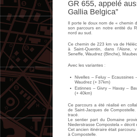
GR 655, appelé auss
Gallia Belgica”
Il porte le doux nom de « chemin de
son parcours en notre entité du Ro
nord au sud.
Ce chemin de 223 km va de Héléci
à Saint-Quentin, dans l’Aisne, v
Seneffe, Waudrez (Binche), Maubeu
Avec les variantes :
Nivelles – Feluy – Ecaussines 
Waudrez (+ 37km)
Estinnes – Givry – Havay – Ba
(+ 40km)
Ce parcours a été réalisé en colla
de Saint-Jacques de Compostelle.
tracé.
Le sentier part du Domaine provinc
Niederstrasse Compostela » décrit 
Cet ancien itinéraire était parcouru
à Compostelle.