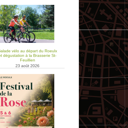
alade vélo au départ du Roeulx
et dégustation à la Brasserie St-
Feuillien
23 août 2026