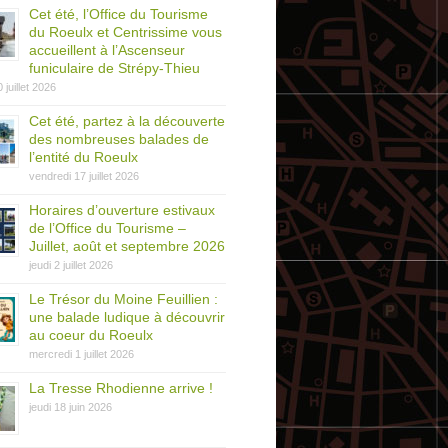
Cet été, l’Office du Tourisme
du Roeulx et Centrissime vous
accueillent à l’Ascenseur
funiculaire de Strépy-Thieu
0 juillet 2026
Cet été, partez à la découverte
des nombreuses balades de
l’entité du Roeulx
vendredi 17 juillet 2026
Horaires d’ouverture estivaux
de l’Office du Tourisme –
Juillet, août et septembre 2026
jeudi 2 juillet 2026
Le Trésor du Moine Feuillien :
une balade ludique à découvrir
au coeur du Roeulx
mercredi 1 juillet 2026
La Tresse Rhodienne arrive !
jeudi 18 juin 2026