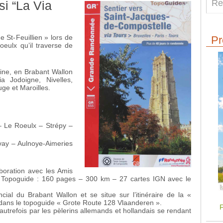
i “La Via
 St-Feuillien » lors de
Pr
eulx qu’il traverse de
ne, en Brabant Wallon
ia Jodoigne, Nivelles,
ge et Maroilles.
– Le Roeulx – Strépy –
vay – Aulnoye-Aimeries
boration avec les Amis
 Topoguide : 160 pages – 300 km – 27 cartes IGN avec le
ial du Brabant Wallon et se situe sur l’itinéraire de la «
dans le topoguide « Grote Route 128 Vlaanderen ».
F
 autrefois par les pèlerins allemands et hollandais se rendant