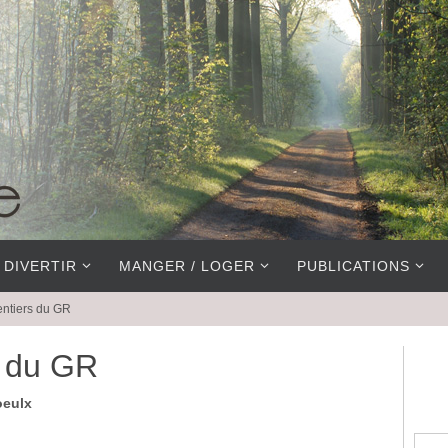
 DIVERTIR
MANGER / LOGER
PUBLICATIONS
entiers du GR
s du GR
oeulx