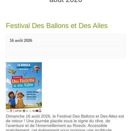
e
e
g
r
r
a
c
t
c
Festival Des Ballons et Des Ailes
h
i
h
e
o
e
r
16 août 2026
n
e
É
d
t
v
e
n
è
v
a
n
u
v
e
e
i
m
s
g
e
É
a
n
v
t
t
è
i
s
Dimanche 16 août 2026, le Festival Des Ballons et Des Ailes est
n
de retour ! Une journée placée sous le signe du rêve, de
o
e
l'aventure et de l'émerveillement au Roeulx. Accessible
n
gratuitement, cet événement vous propose une multitude