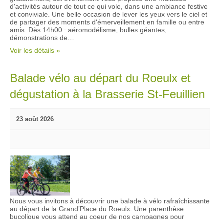
m
d'activités autour de tout ce qui vole, dans une ambiance festive
d
et conviviale. Une belle occasion de lever les yeux vers le ciel et
e
de partager des moments d'émerveillement en famille ou entre
e
n
amis. Dès 14h00 : aéromodélisme, bulles géantes,
v
démonstrations de…
t
u
Voir les détails »
e
Balade vélo au départ du Roeulx et
s
É
dégustation à la Brasserie St-Feuillien
v
è
23 août 2026
n
e
m
e
n
t
Nous vous invitons à découvrir une balade à vélo rafraîchissante
s
au départ de la Grand’Place du Roeulx. Une parenthèse
bucolique vous attend au coeur de nos campagnes pour