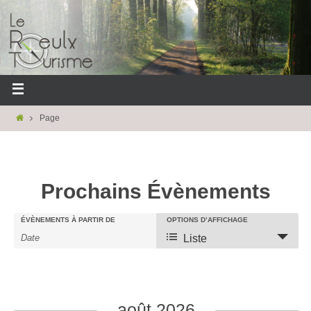
Page
Prochains Évènements
ÉVÈNEMENTS À PARTIR DE
OPTIONS D’AFFICHAGE
Liste
R
R
N
e
e
a
c
c
v
h
h
i
août 2026