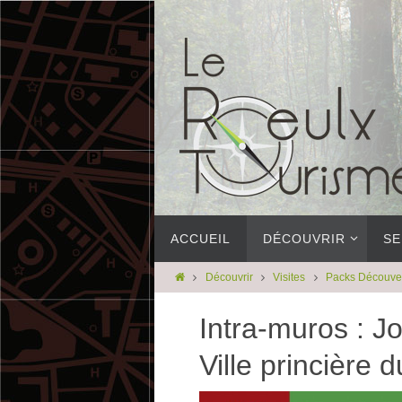
ACCUEIL
DÉCOUVRIR
SE
Découvrir
Visites
Packs Découve
Intra-muros : J
Ville princière 