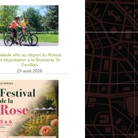
alade vélo au départ du Roeulx
et dégustation à la Brasserie St-
Feuillien
23 août 2026