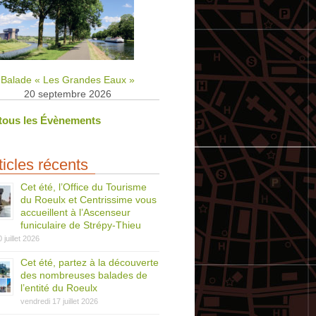
Balade « Les Grandes Eaux »
20 septembre 2026
 tous les Évènements
ticles récents
Cet été, l’Office du Tourisme
du Roeulx et Centrissime vous
accueillent à l’Ascenseur
funiculaire de Strépy-Thieu
0 juillet 2026
Cet été, partez à la découverte
des nombreuses balades de
l’entité du Roeulx
vendredi 17 juillet 2026