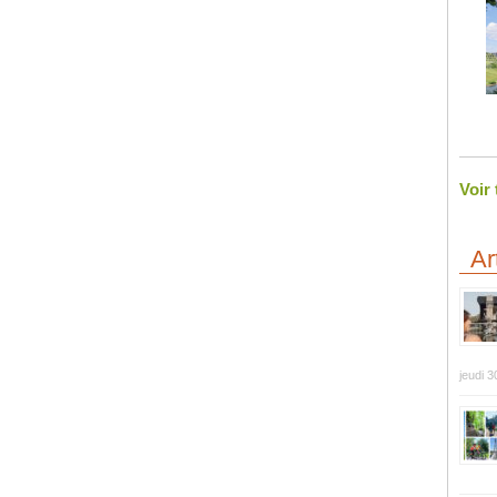
Voir
Ar
jeudi 3