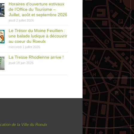
Horaires d’ouverture estivaux
de l’Office du Tourisme –
Juillet, août et septembre 2026
jeudi 2 juillet 2026
Le Trésor du Moine Feuillien :
une balade ludique à découvrir
au coeur du Roeulx
mercredi 1 juillet 2026
La Tresse Rhodienne arrive !
jeudi 18 juin 2026
ation de la Ville du Roeulx