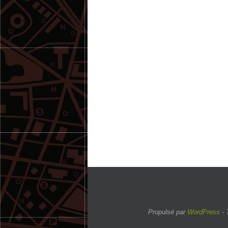
Propulsé par
WordPress
- 