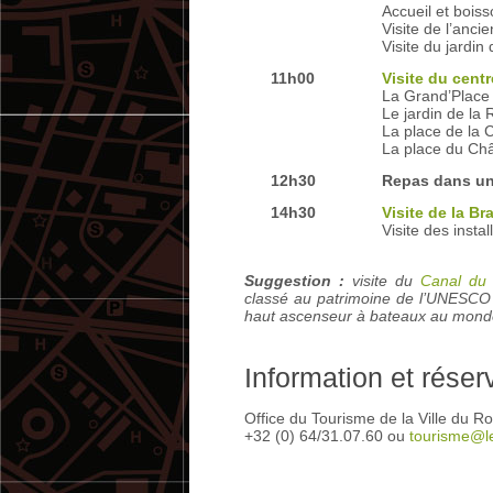
Accueil et bois
Visite de l’ancie
Visite du jardin
11h00
Visite du centr
La Grand’Place
Le jardin de la
La place de la 
La place du Ch
12h30
Repas dans un 
14h30
Visite de la Br
Visite des insta
Suggestion :
visite du
Canal du 
classé au patrimoine de l’UNESCO
haut ascenseur à bateaux au monde
Information et réser
Office du Tourisme de la Ville du R
+32 (0) 64/31.07.60 ou
tourisme@l