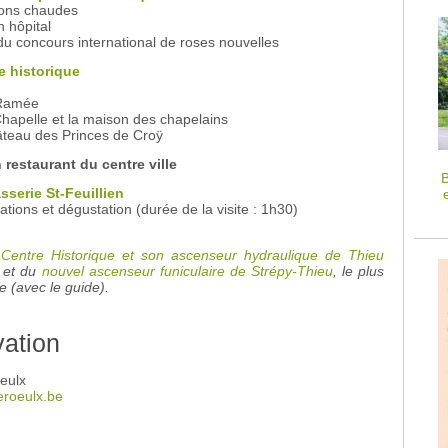
sons chaudes
n hôpital
 du concours international de roses nouvelles
e historique
 Ramée
Chapelle et la maison des chapelains
âteau des Princes de Croÿ
restaurant du centre ville
B
asserie St-Feuillien
llations et dégustation (durée de la visite : 1h30)
Centre Historique et son ascenseur hydraulique de Thieu
 et du
nouvel ascenseur funiculaire de Strépy-Thieu
, le plus
 (avec le guide).
vation
oeulx
eroeulx.be