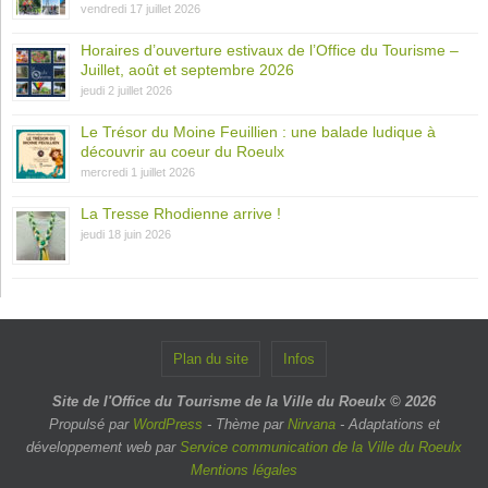
vendredi 17 juillet 2026
Horaires d’ouverture estivaux de l’Office du Tourisme –
Juillet, août et septembre 2026
jeudi 2 juillet 2026
Le Trésor du Moine Feuillien : une balade ludique à
découvrir au coeur du Roeulx
mercredi 1 juillet 2026
La Tresse Rhodienne arrive !
jeudi 18 juin 2026
Plan du site
Infos
Site de l'Office du Tourisme de la Ville du Roeulx © 2026
Propulsé par
WordPress
- Thème par
Nirvana
- Adaptations et
développement web par
Service communication de la Ville du Roeulx
Mentions légales