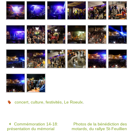
,
,
,
.
concert
culture
festivités
Le Roeulx
Commémoration 14-18:
Photos de la bénédiction des
présentation du mémorial
motards, du rallye St-Feuillien