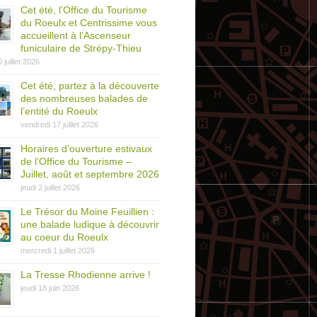
Cet été, l’Office du Tourisme
du Roeulx et Centrissime vous
accueillent à l’Ascenseur
funiculaire de Strépy-Thieu
0 juillet 2026
Cet été, partez à la découverte
des nombreuses balades de
l’entité du Roeulx
vendredi 17 juillet 2026
Horaires d’ouverture estivaux
de l’Office du Tourisme –
Juillet, août et septembre 2026
jeudi 2 juillet 2026
Le Trésor du Moine Feuillien :
une balade ludique à découvrir
au coeur du Roeulx
mercredi 1 juillet 2026
La Tresse Rhodienne arrive !
jeudi 18 juin 2026