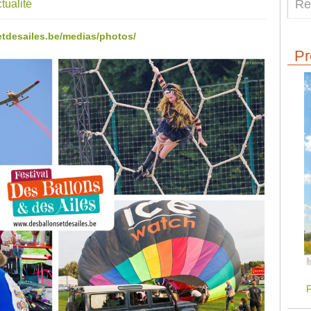
tualité
tdesailes.be/medias/photos/
Pr
F