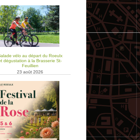
alade vélo au départ du Roeulx
et dégustation à la Brasserie St-
Feuillien
23 août 2026