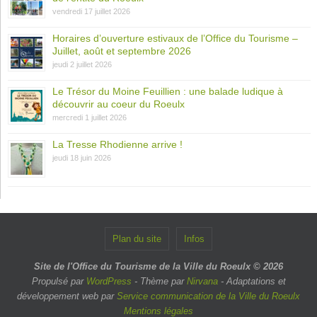
vendredi 17 juillet 2026
Horaires d’ouverture estivaux de l’Office du Tourisme –
Juillet, août et septembre 2026
jeudi 2 juillet 2026
Le Trésor du Moine Feuillien : une balade ludique à
découvrir au coeur du Roeulx
mercredi 1 juillet 2026
La Tresse Rhodienne arrive !
jeudi 18 juin 2026
Plan du site
Infos
Site de l'Office du Tourisme de la Ville du Roeulx © 2026
Propulsé par
WordPress
- Thème par
Nirvana
- Adaptations et
développement web par
Service communication de la Ville du Roeulx
Mentions légales