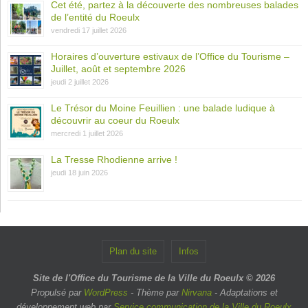
Cet été, partez à la découverte des nombreuses balades
de l’entité du Roeulx
vendredi 17 juillet 2026
Horaires d’ouverture estivaux de l’Office du Tourisme –
Juillet, août et septembre 2026
jeudi 2 juillet 2026
Le Trésor du Moine Feuillien : une balade ludique à
découvrir au coeur du Roeulx
mercredi 1 juillet 2026
La Tresse Rhodienne arrive !
jeudi 18 juin 2026
Plan du site
Infos
Site de l'Office du Tourisme de la Ville du Roeulx © 2026
Propulsé par
WordPress
- Thème par
Nirvana
- Adaptations et
développement web par
Service communication de la Ville du Roeulx