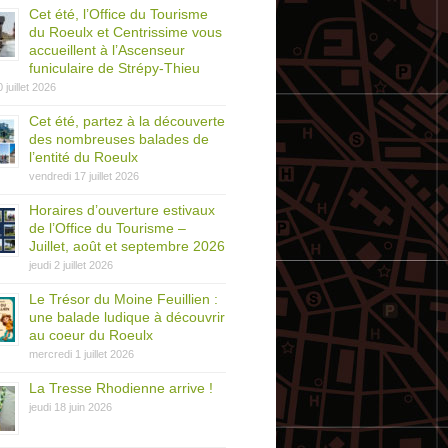
Cet été, l’Office du Tourisme
du Roeulx et Centrissime vous
accueillent à l’Ascenseur
funiculaire de Strépy-Thieu
0 juillet 2026
Cet été, partez à la découverte
des nombreuses balades de
l’entité du Roeulx
vendredi 17 juillet 2026
Horaires d’ouverture estivaux
de l’Office du Tourisme –
Juillet, août et septembre 2026
jeudi 2 juillet 2026
Le Trésor du Moine Feuillien :
une balade ludique à découvrir
au coeur du Roeulx
mercredi 1 juillet 2026
La Tresse Rhodienne arrive !
jeudi 18 juin 2026