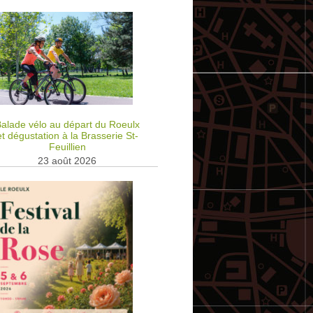
alade vélo au départ du Roeulx
et dégustation à la Brasserie St-
Feuillien
23 août 2026