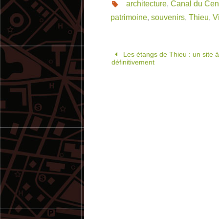
architecture
,
Canal du Cen
patrimoine
,
souvenirs
,
Thieu
,
V
Les étangs de Thieu : un site à
définitivement