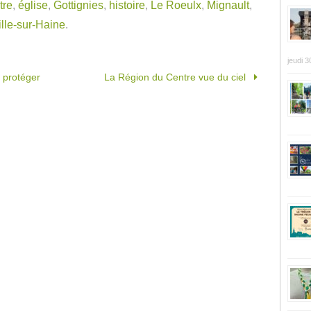
tre
,
église
,
Gottignies
,
histoire
,
Le Roeulx
,
Mignault
,
ille-sur-Haine
.
jeudi 3
 protéger
La Région du Centre vue du ciel