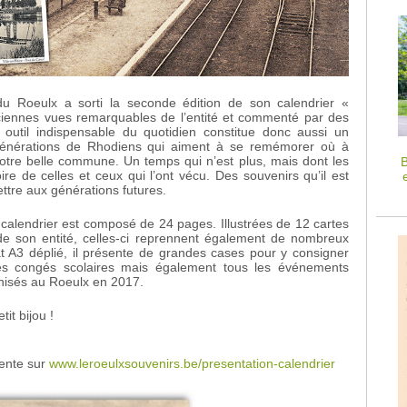
du Roeulx a sorti la seconde édition de son calendrier «
nciennes vues remarquables de l’entité et commenté par des
outil indispensable du quotidien constitue donc aussi un
 générations de Rhodiens qui aiment à se remémorer où à
 notre belle commune. Un temps qui n’est plus, mais dont les
B
re de celles et ceux qui l’ont vécu. Des souvenirs qu’il est
ttre aux générations futures.
ce calendrier est composé de 24 pages. Illustrées de 12 cartes
de son entité, celles-ci reprennent également de nombreux
t A3 déplié, il présente de grandes cases pour y consigner
les congés scolaires mais également tous les événements
ganisés au Roeulx en 2017.
it bijou !
vente sur
www.leroeulxsouvenirs.be/presentation-calendrier