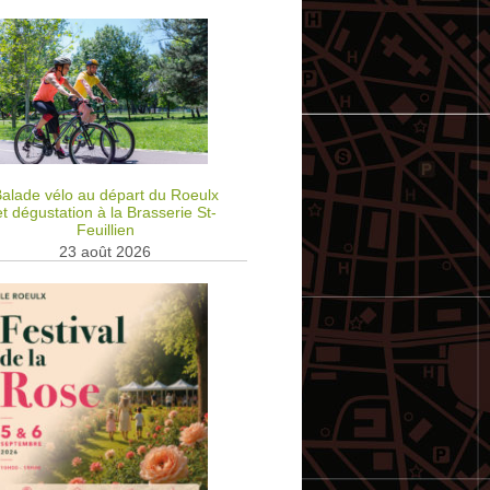
alade vélo au départ du Roeulx
et dégustation à la Brasserie St-
Feuillien
23 août 2026