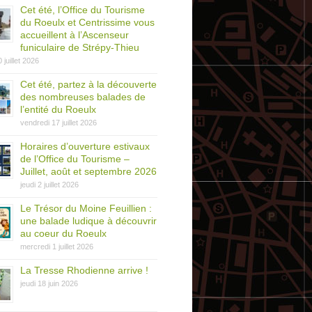
Cet été, l’Office du Tourisme
du Roeulx et Centrissime vous
accueillent à l’Ascenseur
funiculaire de Strépy-Thieu
0 juillet 2026
Cet été, partez à la découverte
des nombreuses balades de
l’entité du Roeulx
vendredi 17 juillet 2026
Horaires d’ouverture estivaux
de l’Office du Tourisme –
Juillet, août et septembre 2026
jeudi 2 juillet 2026
Le Trésor du Moine Feuillien :
une balade ludique à découvrir
au coeur du Roeulx
mercredi 1 juillet 2026
La Tresse Rhodienne arrive !
jeudi 18 juin 2026