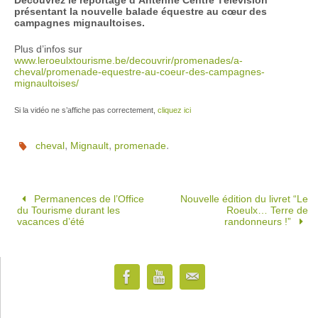
présentant la nouvelle balade équestre au cœur des
campagnes mignaultoises.
Plus d’infos sur
www.leroeulxtourisme.be/decouvrir/promenades/a-
cheval/promenade-equestre-au-coeur-des-campagnes-
mignaultoises/
Si la vidéo ne s’affiche pas correctement,
cliquez ici
,
,
.
cheval
Mignault
promenade
Permanences de l’Office
Nouvelle édition du livret “Le
du Tourisme durant les
Roeulx… Terre de
vacances d’été
randonneurs !”