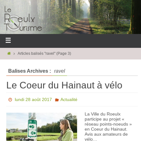
Articles balisés "ravel"
(Page 3)
Balises Archives :
ravel
Le Coeur du Hainaut à vélo
lundi 28 août 2017
Actualité
La Ville du Roeulx
participe au projet «
réseau points-noeuds »
en Coeur du Hainaut.
Avis aux amateurs de
vélo…