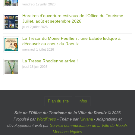
vendredi 17 juillet 2026
Horaires d’ouverture estivaux de l’Office du Tourisme –
Juillet, août et septembre 2026
jeudi 2 juillet 2026
Le Trésor du Moine Feuillien : une balade ludique à
découvrir au coeur du Roeulx
mercredi 1 juillet 2026
La Tresse Rhodienne arrive !
jeudi 18 juin 2026
Plan du site
Infos
Site de l'Office du Tourisme de la Ville du Roeulx © 2026
Propulsé par
WordPress
- Thème par
Nirvana
- Adaptations et
développement web par
Service communication de la Ville du Roeulx
Mentions légales