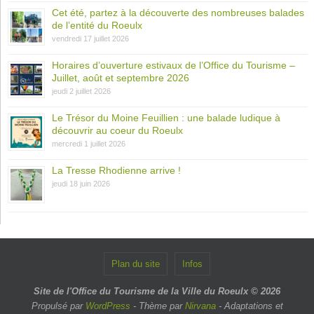
Cet été, partez à la découverte des nombreuses balades
de l’entité du Roeulx
vendredi 17 juillet 2026
Horaires d’ouverture estivaux de l’Office du Tourisme –
Juillet, août et septembre 2026
jeudi 2 juillet 2026
Le Trésor du Moine Feuillien : une balade ludique à
découvrir au coeur du Roeulx
mercredi 1 juillet 2026
La Tresse Rhodienne arrive !
jeudi 18 juin 2026
Plan du site
Infos
Site de l'Office du Tourisme de la Ville du Roeulx © 2026
Propulsé par
WordPress
- Thème par
Nirvana
- Adaptations et