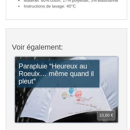
Matériel: 80% coton, 17% polyester, 3% élasthanne
Instructions de lavage: 40°C
Voir également:
Parapluie “Heureux au
Roeulx… même quand il
pleut”
10,00 €