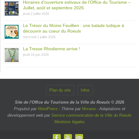
Horaires d’ouverture estivaux de l’Office du Tourisme –
Juillet, août et septembre 2026
jeudi 2 juillet 2026
Le Trésor du Moine Feuillien : une balade ludique à
découvrir au coeur du Roeulx
mercredi 1 juillet 2026
La Tresse Rhodienne arrive !
jeudi 18 juin 2026
Plan du site
Infos
Site de l'Office du Tourisme de la Ville du Roeulx © 2026
Propulsé par
WordPress
- Thème par
Nirvana
- Adaptations et
développement web par
Service communication de la Ville du Roeulx
Mentions légales