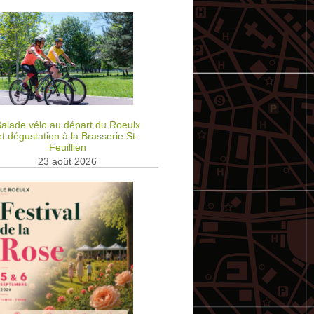
alade vélo au départ du Roeulx
et dégustation à la Brasserie St-
Feuillien
23 août 2026