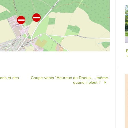
B
lons et des
Coupe-vents “Heureux au Roeulx… même
quand il pleut !”