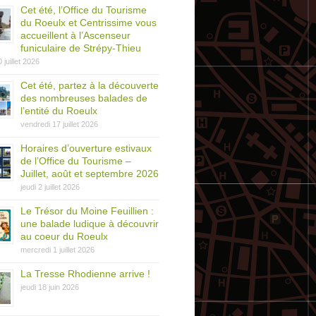
Cet été, l’Office du Tourisme
du Roeulx et Centrissime vous
accueillent à l’Ascenseur
funiculaire de Strépy-Thieu
0 juillet 2026
Cet été, partez à la découverte
des nombreuses balades de
l’entité du Roeulx
vendredi 17 juillet 2026
Horaires d’ouverture estivaux
de l’Office du Tourisme –
Juillet, août et septembre 2026
jeudi 2 juillet 2026
Le Trésor du Moine Feuillien :
une balade ludique à découvrir
au coeur du Roeulx
mercredi 1 juillet 2026
La Tresse Rhodienne arrive !
jeudi 18 juin 2026