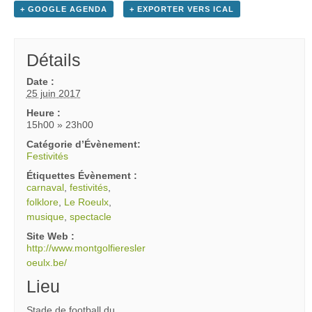
+ GOOGLE AGENDA
+ EXPORTER VERS ICAL
Détails
Date :
25 juin 2017
Heure :
15h00 » 23h00
Catégorie d’Évènement:
Festivités
Étiquettes Évènement :
carnaval
,
festivités
,
folklore
,
Le Roeulx
,
musique
,
spectacle
Site Web :
http://www.montgolfieresler
oeulx.be/
Lieu
Stade de football du