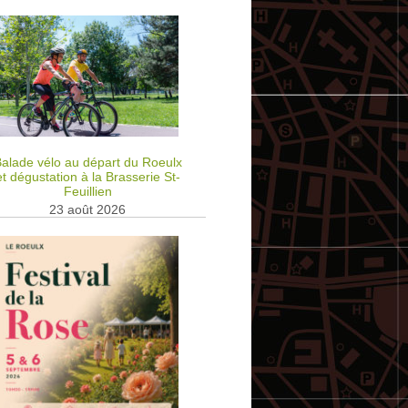
alade vélo au départ du Roeulx
et dégustation à la Brasserie St-
Feuillien
23 août 2026