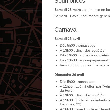
Soumonces
Samedi 28 mars :
soumonce en bat
Samedi 11 avril :
soumonce généra
Carnaval
Samedi 25 avril
Dès 5h00 : ramassage
À 13h00 : dîner des sociétés
Dès 16h00 : sortie des sociétés 
Dès 18h00 : accompagnement de
Vers 23h00 : rondeau général et 
Dimanche 26 avril
Dès 5h00 : ramassage
À 11h00 : apéritif offert par l’
du Foyer
À 13h00 : dîner des sociétés
À 15h00 : cortège des enfants o
Déportés, 22)
À 16h00 : grand cortège (départ