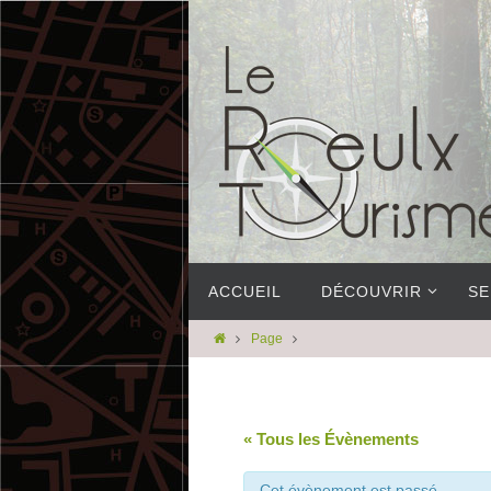
ACCUEIL
DÉCOUVRIR
SE
Page
« Tous les Évènements
Cet évènement est passé