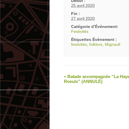
Début :
25 avril 2020
Fin :
27 avril 2020
Catégorie d’Évènement:
Festivités
Étiquettes Évènement :
festivités
,
folklore
,
Mignault
«
Balade accompagnée “La Hay
Roeulx” (ANNULÉ)