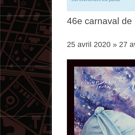
46e carnaval de
25 avril 2020
»
27 a