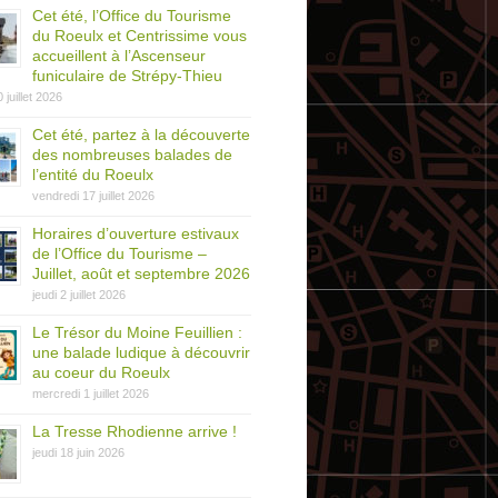
Cet été, l’Office du Tourisme
du Roeulx et Centrissime vous
accueillent à l’Ascenseur
funiculaire de Strépy-Thieu
0 juillet 2026
Cet été, partez à la découverte
des nombreuses balades de
l’entité du Roeulx
vendredi 17 juillet 2026
Horaires d’ouverture estivaux
de l’Office du Tourisme –
Juillet, août et septembre 2026
jeudi 2 juillet 2026
Le Trésor du Moine Feuillien :
une balade ludique à découvrir
au coeur du Roeulx
mercredi 1 juillet 2026
La Tresse Rhodienne arrive !
jeudi 18 juin 2026